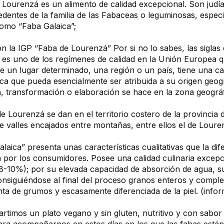
 Lourenzá es un alimento de calidad excepcional. Son judía
dentes de la familia de las Fabaceas o leguminosas, especie
omo “Faba Galaica”;
n la IGP “Faba de Lourenzá” Por si no lo sabes, las siglas
 es uno de los regímenes de calidad en la Unión Europea qu
de un lugar determinado, una región o un país, tiene una c
tica que pueda esencialmente ser atribuida a su origen geo
, transformación o elaboración se hace en la zona geográfi
e Lourenzá se dan en el territorio costero de la provincia
e valles encajados entre montañas, entre ellos el de Loure
laica” presenta unas características cualitativas que la di
por los consumidores. Posee una calidad culinaria excepc
e 8-10%); por su elevada capacidad de absorción de agua, 
nsiguiéndose al final del proceso granos enteros y complet
nta de grumos y escasamente diferenciada de la piel. (info
timos un plato vegano y sin gluten, nutritivo y con sabor 