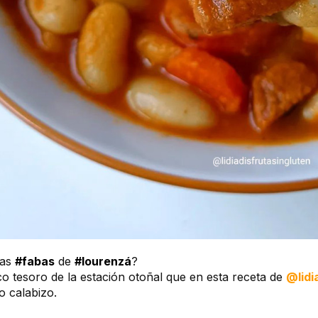
las
#fabas
de
#lourenzá
?
co tesoro de la estación otoñal que en esta receta de
@lidi
o calabizo.