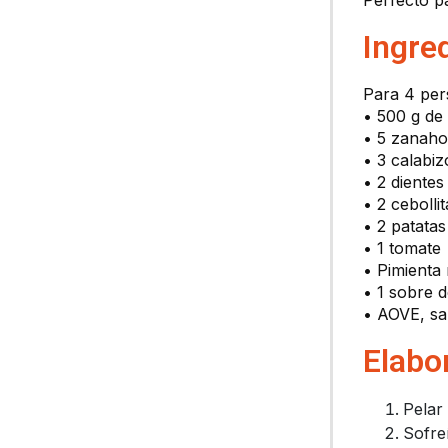
Perfecto p
Ingre
Para 4 per
• 500 g de
• 5 zanaho
• 3 calabiz
• 2 dientes
• 2 cebollit
• 2 patatas
• 1 tomate
• Pimienta
• 1 sobre 
• AOVE, sal
Elabo
Pelar 
Sofreí