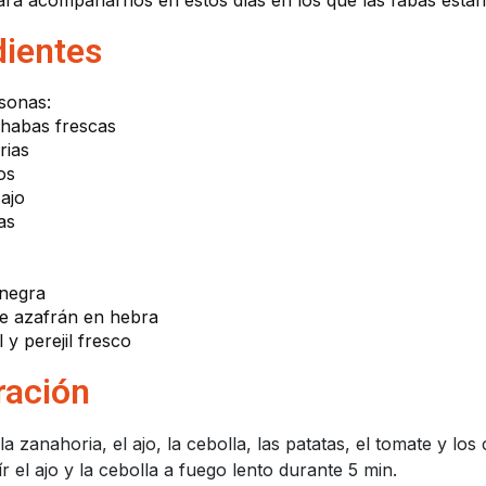
ara acompañarnos en estos días en los que las fabas está
dientes
sonas:
 habas frescas
rias
os
 ajo
as
 negra
de azafrán en hebra
 y perejil fresco
ración
la zanahoria, el ajo, la cebolla, las patatas, el tomate y los
r el ajo y la cebolla a fuego lento durante 5 min.