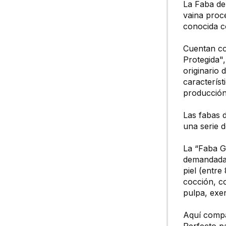
La Faba de
vaina proce
conocida c
Cuentan co
Protegida",
originario 
caracterís
producción
Las fabas d
una serie d
La “Faba Ga
demandada 
piel (entr
cocción, co
pulpa, exe
Aquí compar