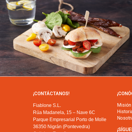
¡CONTÁCTANOS!
¡CONÓ
Misión
Fiablone S.L.
Histori
Rúa Madanela, 15 – Nave 6C
Nosotr
Parque Empresarial Porto de Molle
36350 Nigrán (Pontevedra)
¡SÍGUE