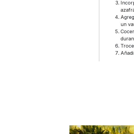
Incor
azafr
Agreg
un va
Cocer
duran
Troce
Añadi