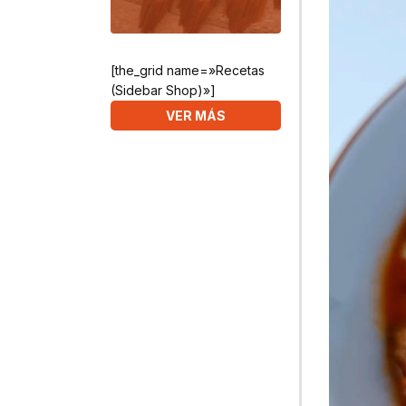
[the_grid name=»Recetas
(Sidebar Shop)»]
VER MÁS