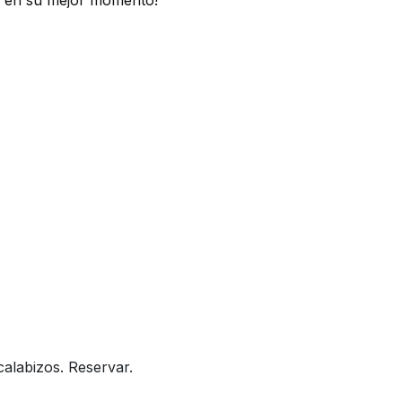
n en su mejor momento!
 calabizos. Reservar.