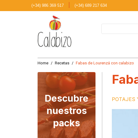
|
(+34) 986 369 517
(+34) 689 217 634
Home
Recetas
Fabas de Lourenzá con calabizo
Faba
Descubre
POTAJES 
nuestros
packs