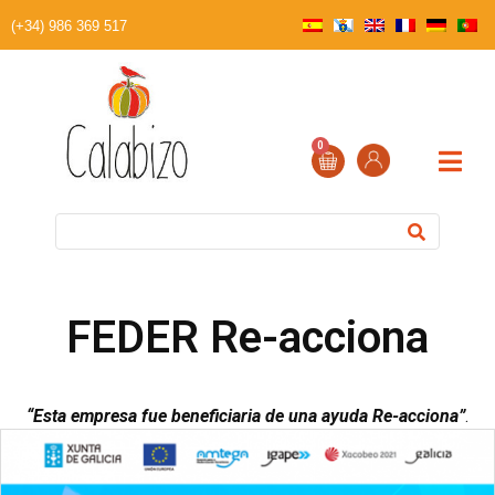
(+34) 986 369 517
0
FEDER Re-acciona
“Esta empresa fue beneficiaria de una ayuda Re-acciona”
.