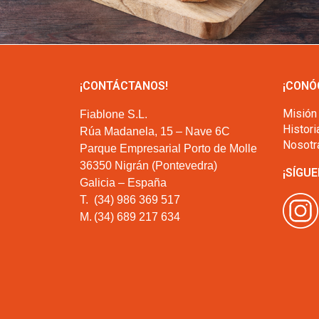
¡CONTÁCTANOS!
¡CONÓ
Misión
Fiablone S.L.
Histori
Rúa Madanela, 15 – Nave 6C
Nosotr
Parque Empresarial Porto de Molle
36350 Nigrán (Pontevedra)
¡SÍGUE
Galicia – España
T.
(34) 986 369 517
M.
(34) 689 217 634