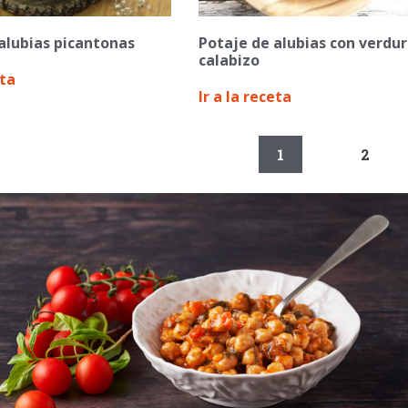
alubias picantonas
Potaje de alubias con verdur
calabizo
eta
Ir a la receta
1
2