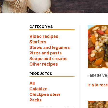
CATEGORÍAS
Video recipes
Starters
Stews and legumes
Pizza and pasta
Soups and creams
Other recipes
PRODUCTOS
Fabada ve
All
Ir a la rec
Calabizo
Chickpea stew
Packs