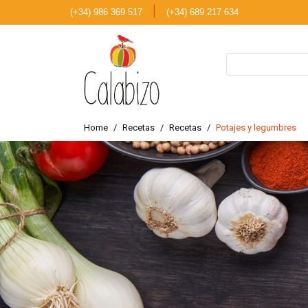
|
(+34) 986 369 517
(+34) 689 217 634
Home
Recetas
Recetas
Potajes y legumbres