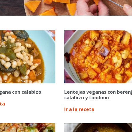
gana con calabizo
Lentejas veganas con beren
calabizo y tandoori
eta
Ir a la receta