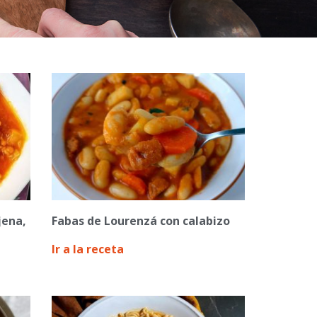
jena,
Fabas de Lourenzá con calabizo
Ir a la receta