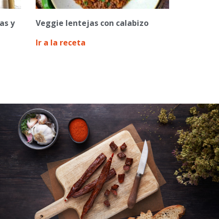
as y
Veggie lentejas con calabizo
Ir a la receta