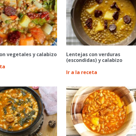
on vegetales y calabizo
Lentejas con verduras
(escondidas) y calabizo
eta
Ir a la receta