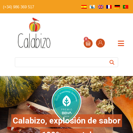
(+34) 986 369 517
0
Calabizo, explosión de sabor