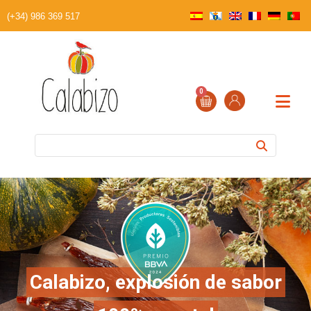
(+34) 986 369 517
0
Calabizo, explosión de sabor