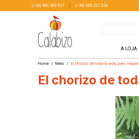
|
(+34) 986 369 517
(+34) 689 217 634
A LOJA
Home
Meio
El chorizo de toda la vida, pero vegan
El chorizo de tod