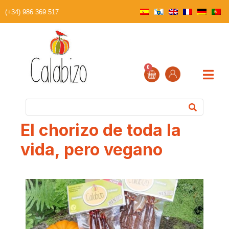
(+34) 986 369 517
0
El chorizo de toda la
vida, pero vegano