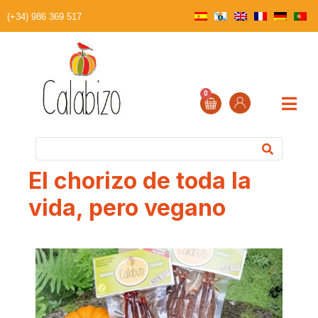
(+34) 986 369 517
0
El chorizo de toda la
vida, pero vegano