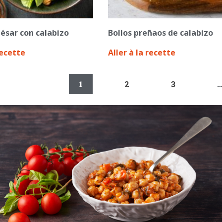
ésar con calabizo
Bollos preñaos de calabizo
recette
Aller à la recette
1
2
3