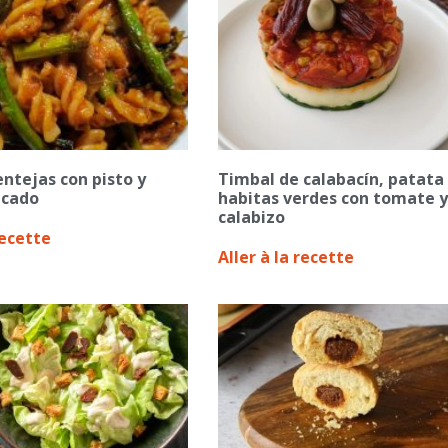
entejas con pisto y
Timbal de calabacín, patata
icado
habitas verdes con tomate y
calabizo
recette
Aller à la recette