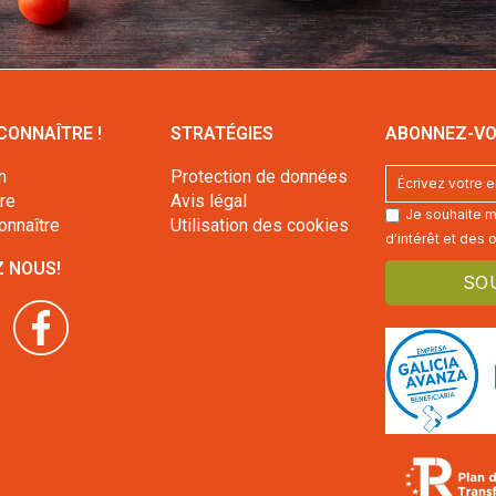
CONNAÎTRE !
STRATÉGIES
ABONNEZ-VO
n
Protection de données
ire
Avis légal
Je souhaite m'
onnaître
Utilisation des cookies
d'intérêt et des o
Z NOUS!