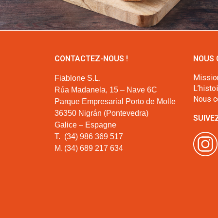
CONTACTEZ-NOUS !
NOUS 
Missio
Fiablone S.L.
L’histo
Rúa Madanela, 15 – Nave 6C
Nous c
Parque Empresarial Porto de Molle
36350 Nigrán (Pontevedra)
SUIVE
Galice – Espagne
T.
(34) 986 369 517
M.
(34) 689 217 634