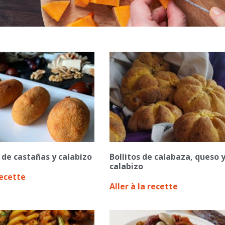
de castañas y calabizo
Bollitos de calabaza, queso 
calabizo
recette
Aller à la recette