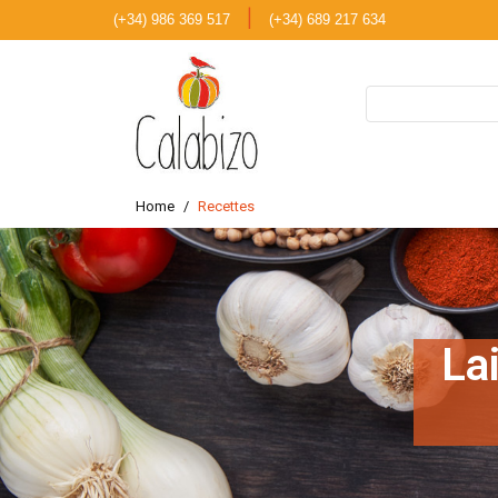
|
(+34) 986 369 517
(+34) 689 217 634
Home
Recettes
La