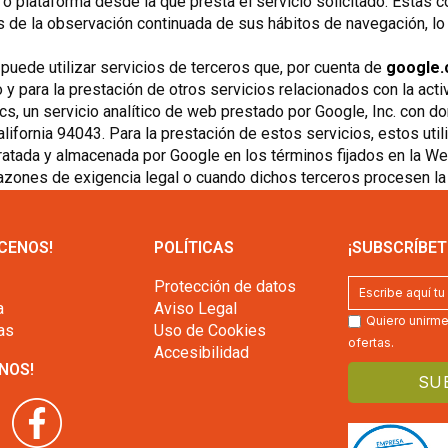
n o plataforma desde la que presta el servicio solicitado. Estas
 de la observación continuada de sus hábitos de navegación, lo q
puede utilizar servicios de terceros que, por cuenta de
google
o y para la prestación de otros servicios relacionados con la acti
tics, un servicio analítico de web prestado por Google, Inc. con 
fornia 94043. Para la prestación de estos servicios, estos utili
, tratada y almacenada por Google en los términos fijados en la W
razones de exigencia legal o cuando dichos terceros procesen la
CENOS!
POLÍTICAS
¡SUBSCRÍBET
Protección de datos
a
Aviso Legal
Quiero unirme 
as
Uso de Cookies
ofertas.
Accesibilidad
NOS!