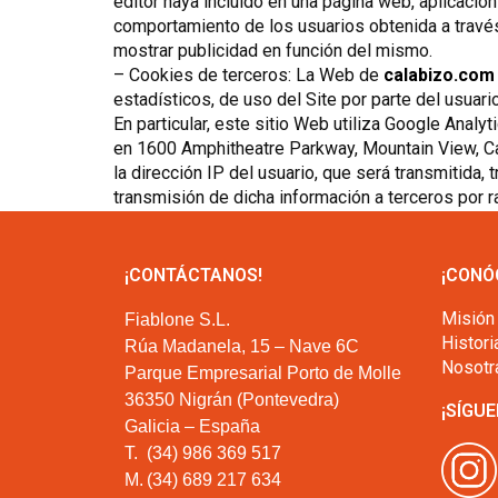
editor haya incluido en una página web, aplicació
comportamiento de los usuarios obtenida a través
mostrar publicidad en función del mismo.
– Cookies de terceros: La Web de
calabizo.com
estadísticos, de uso del Site por parte del usuari
En particular, este sitio Web utiliza Google Analy
en 1600 Amphitheatre Parkway, Mountain View, Cali
la dirección IP del usuario, que será transmitida
transmisión de dicha información a terceros por 
¡CONTÁCTANOS!
¡CONÓ
Misión
Fiablone S.L.
Histori
Rúa Madanela, 15 – Nave 6C
Nosotr
Parque Empresarial Porto de Molle
36350 Nigrán (Pontevedra)
¡SÍGUE
Galicia – España
T.
(34) 986 369 517
M.
(34) 689 217 634