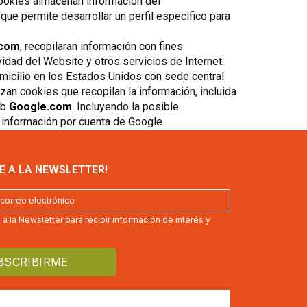
 cookies almacenan información del
ue permite desarrollar un perfil específico para
.com
, recopilaran información con fines
vidad del Website y otros servicios de Internet.
domicilio en los Estados Unidos con sede central
zan cookies que recopilan la información, incluida
eb
Google.com
. Incluyendo la posible
 información por cuenta de Google.
E A LA NEWSLETTER!
a la Newsletter para recibir información de interés y