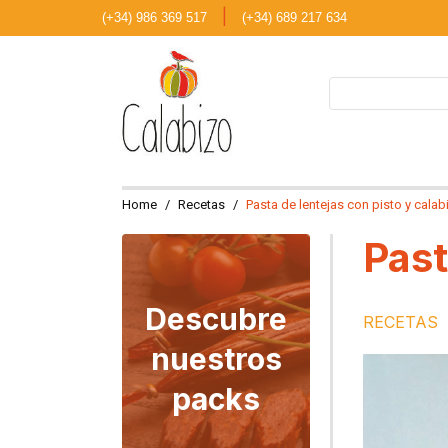
|
(+34) 986 369 517
(+34) 689 217 634
Home
Recetas
Pasta de lentejas con pisto y cala
Past
Descubre
RECETAS
nuestros
packs