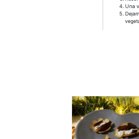
Una ve
Dejam
vegeta