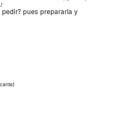
!
 pedir? pues prepararla y
icante)