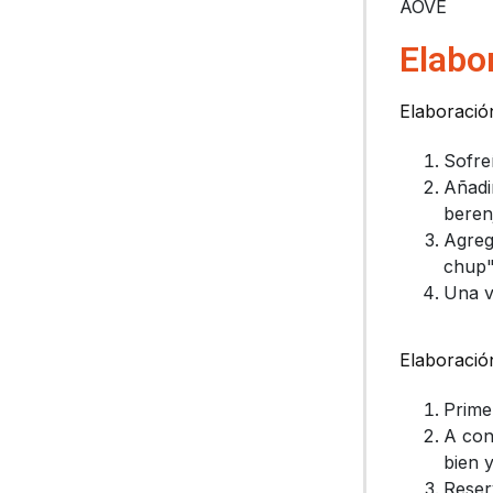
AOVE
Elabo
Elaboración
Sofre
Añadi
beren
Agreg
chup
Una v
Elaboración
Prime
A con
bien 
Reser