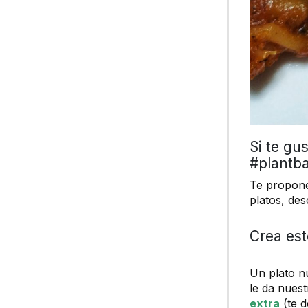
Si te gu
#plantba
Te propone
platos, de
Crea est
Un plato nu
le da nues
extra
(te 