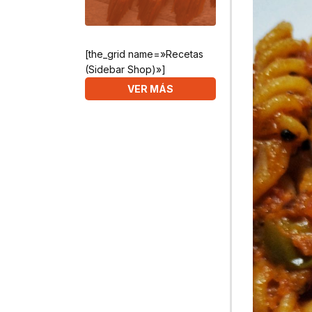
[the_grid name=»Recetas
(Sidebar Shop)»]
VER MÁS