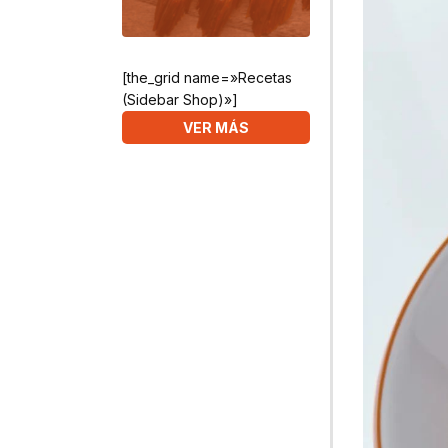
[the_grid name=»Recetas
(Sidebar Shop)»]
VER MÁS