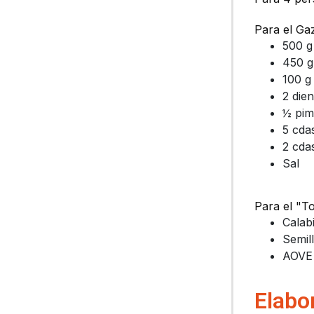
Para el G
500 g
450 g
100 g
2 dien
½ pim
5 cda
2 cda
Sal
Para el "T
Calab
Semil
AOVE
Elabo