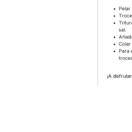
Pelar 
Trocea
Tritu
sal.
Añadi
Colar
Para 
troce
¡A disfrutar