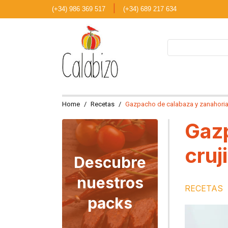
|
(+34) 986 369 517
(+34) 689 217 634
Home
Recetas
Gazpacho de calabaza y zanahoria 
Gazp
cruj
Descubre
nuestros
RECETAS
packs