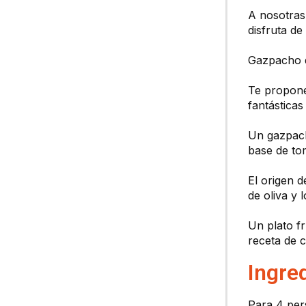
A nosotras
disfruta d
Gazpacho d
Te propone
fantásticas
Un gazpach
base de to
El origen d
de oliva y
Un plato fr
receta de 
Ingre
Para 4 per