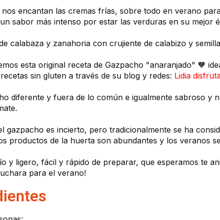
 nos encantan las cremas frías, sobre todo en verano para
e un sabor más intenso por estar las verduras en su mejor 
e calabaza y zanahoria con crujiente de calabizo y semilla
mos esta original receta de Gazpacho "anaranjado" 🧡 idea 
 recetas sin gluten a través de su blog y redes:
Lidia disfrut
o diferente y fuera de lo común e igualmente sabroso y nut
mate.
el gazpacho es incierto, pero tradicionalmente se ha consi
 los productos de la huerta son abundantes y los veranos s
ío y ligero, fácil y rápido de preparar, que esperamos te an
cuchara para el verano!
dientes
sonas: