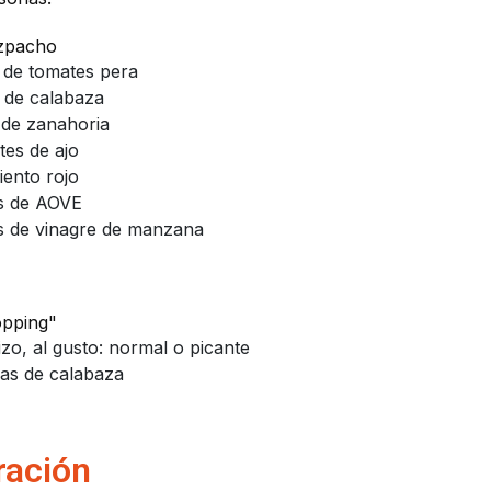
azpacho
 de tomates pera
 de calabaza
 de zanahoria
tes de ajo
iento rojo
s de AOVE
s de vinagre de manzana
opping"
izo, al gusto: normal o picante
las de calabaza
ración