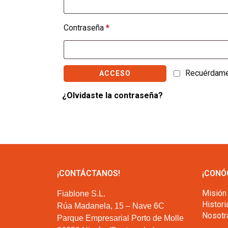
Contraseña
*
Recuérdam
ACCESO
¿Olvidaste la contraseña?
¡CONTÁCTANOS!
¡CONÓ
Misión
Fiablone S.L.
Histori
Rúa Madanela, 15 – Nave 6C
Nosotr
Parque Empresarial Porto de Molle