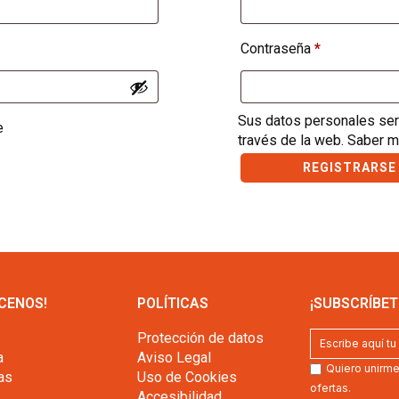
Contraseña
*
Sus datos personales ser
e
través de la web. Saber 
REGISTRARSE
CENOS!
POLÍTICAS
¡SUBSCRÍBET
Protección de datos
a
Aviso Legal
Quiero unirme 
as
Uso de Cookies
ofertas.
Accesibilidad