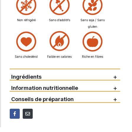
Non réfrigéré
Sans d’additifs
Sans soja / Sans
gluten
Sans cholestérol
Faible en calories
Riche en fibres
+
Ingrédients
+
Information nutritionnelle
+
Conseils de préparation