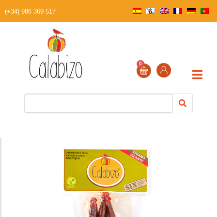
(+34) 986 369 517
0