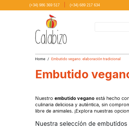
|
(+34) 986 369 517
(+34) 689 217 634
Home
Embutido vegano: elaboración tradicional
Embutido vegano:
Nuestro
embutido vegano
está hecho con 
culinaria deliciosa y auténtica, sin compr
libre de animales. ¡Explora nuestras opcio
Nuestra selección de embutidos