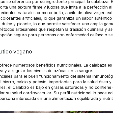
e se diferencia por su ingrediente principal: la calabaza. 
orta una textura firme y jugosa que imita a la perfección al
edientes naturales como cebolla, aceite de oliva virgen ex
olorantes artificiales, lo que garantiza un sabor auténtico 
: dulce y picante, lo que permite satisfacer una amplia gam
étodos artesanales que respetan la tradición culinaria y as
 opción segura para personas con enfermedad celíaca o sens
butido vegano
ofrece numerosos beneficios nutricionales. La calabaza es 
a y a regular los niveles de azúcar en la sangre.
nciales para el buen funcionamiento del sistema inmunológi
hierro, calcio y potasio, importantes para la salud ósea y
es, el Calabizo es bajo en grasas saturadas y no contiene c
ar su salud cardiovascular. Su perfil nutricional lo hace 
persona interesada en una alimentación equilibrada y nutrit