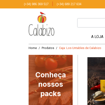
|
(+34) 986 369 517
(+34) 689 217 634
A LOJA
Home
Produtos
Caja: Los Untables de Calabizo
Conheça
nossos
packs