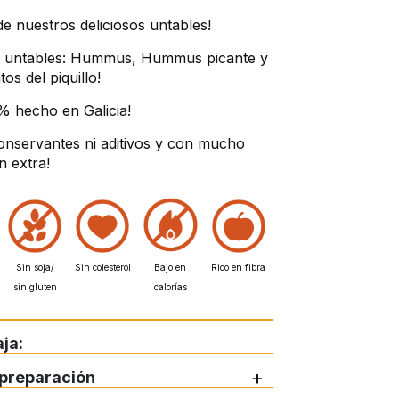
e nuestros deliciosos untables!
3 untables: Hummus, Hummus picante y
os del piquillo!
% hecho en Galicia!
onservantes ni aditivos y con mucho
n extra!
Sin soja/
Sin colesterol
Bajo en
Rico en fibra
sin gluten
calorías
ja:
+
preparación