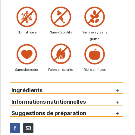
Non réfrigéré
Sans d’additifs
Sans soja / Sans
gluten
Sans cholestérol
Faible en calories
Riche en fibres
+
Ingrédients
+
Informations nutritionnelles
+
Suggestions de préparation