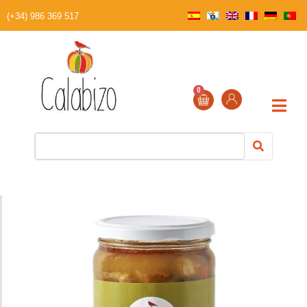
(+34) 986 369 517
0