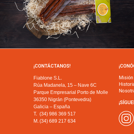
¡CONTÁCTANOS!
¡CONÓ
Misión
Fiablone S.L.
Histori
Rúa Madanela, 15 – Nave 6C
Nosotr
Parque Empresarial Porto de Molle
36350 Nigrán (Pontevedra)
¡SÍGUE
Galicia – España
T.
(34) 986 369 517
M.
(34) 689 217 634