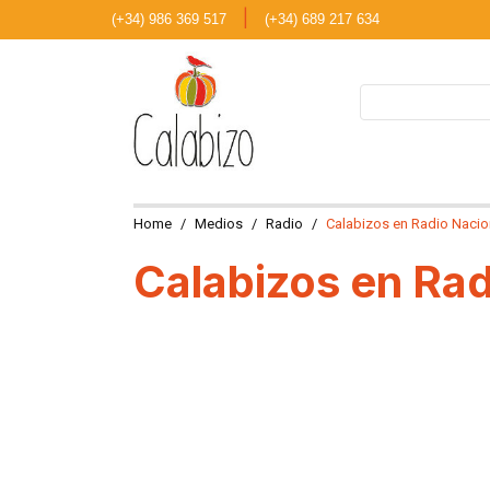
|
(+34) 986 369 517
(+34) 689 217 634
Home
Medios
Radio
Calabizos en Radio Nacio
Calabizos en Ra