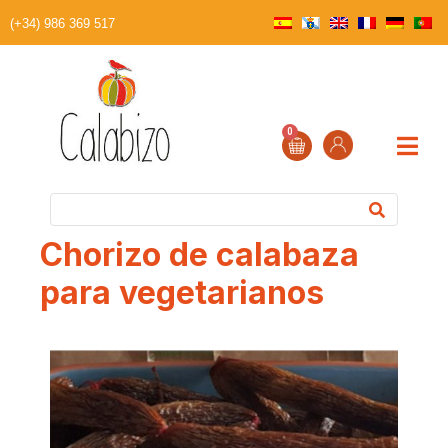
(+34) 986 369 517
0
Chorizo de calabaza
para vegetarianos