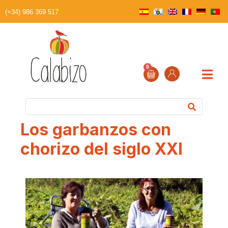
(+34) 986 369 517
0
Los garbanzos con
chorizo del siglo XXI