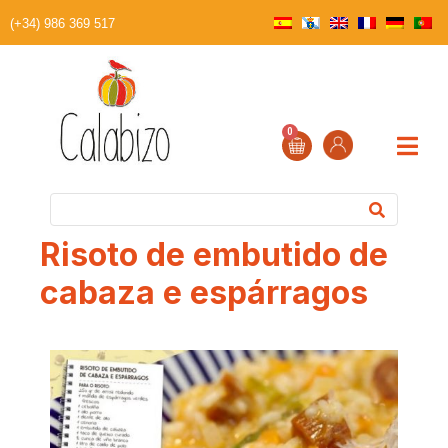
(+34) 986 369 517
0
Risoto de embutido de
cabaza e espárragos