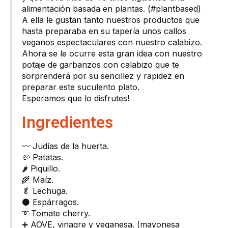
alimentación basada en plantas. (#plantbased)
A ella le gustan tanto nuestros productos que
hasta preparaba en su tapería unos callos
veganos espectaculares con nuestro calabizo.
Ahora se le ocurre esta gran idea con nuestro
potaje de garbanzos con calabizo que te
sorprenderá por su sencillez y rapidez en
preparar este suculento plato.
Esperamos que lo disfrutes!
Ingredientes
〰️ Judías de la huerta.
🥔 Patatas​.
🌶 Piquillo​.
🌾 Maíz.​
🥬 Lechuga​.
⚫️ Espárragos.​
➰ Tomate cherry​.
➕ AOVE, vinagre y veganesa.​ (mayonesa