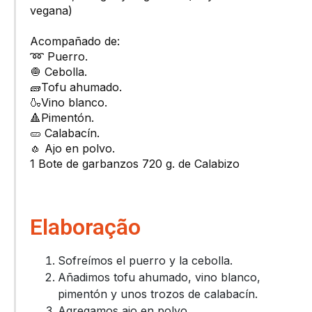
vegana)
Acompañado de:
➿ Puerro.​
🧅 Cebolla. ​
🧱Tofu ahumado.​
🍶Vino blanco.​
🔺Pimentón.​
🥒 Calabacín.
🧄 Ajo en polvo.​
1 Bote de garbanzos 720 g. de Calabizo
Elaboração
Sofreímos el puerro y la cebolla.
Añadimos tofu ahumado, vino blanco,
pimentón y unos trozos de calabacín.
Agregamos ajo en polvo.