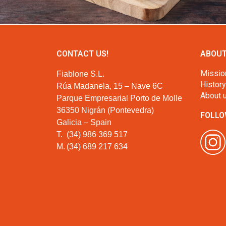
CONTACT US!
ABOUT
Missio
Fiablone S.L.
History
Rúa Madanela, 15 – Nave 6C
About 
Parque Empresarial Porto de Molle
36350 Nigrán (Pontevedra)
FOLLO
Galicia – Spain
T.
(34) 986 369 517
M.
(34) 689 217 634