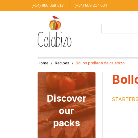
|
(+34) 986 369 517
(+34) 689 217 634
Home
Recipes
Bollos preñaos de calabizo
Boll
Discover
STARTER
our
packs