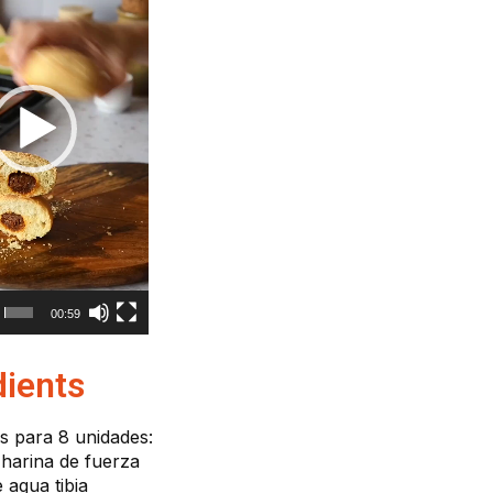
00:59
dients
s para 8 unidades:
 harina de fuerza
 agua tibia