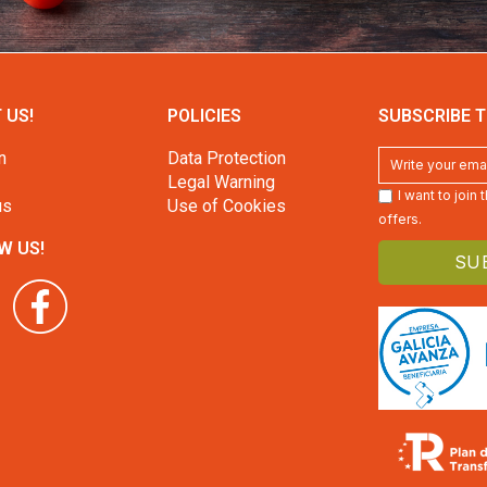
 US!
POLICIES
SUBSCRIBE T
n
Data Protection
Legal Warning
I want to join
us
Use of Cookies
offers.
W US!