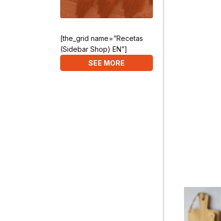
[the_grid name=”Recetas
(Sidebar Shop) EN”]
SEE MORE
Video
Player