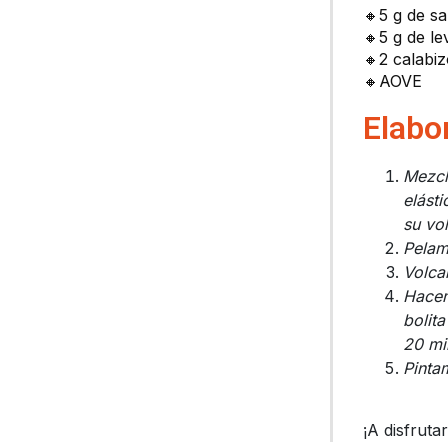
🔸5 g de sa
🔸5 g de l
🔸2 calabi
🔸AOVE
Elabo
Mezcl
elást
su vo
Pelam
Volca
Hacem
bolit
20 mi
Pinta
¡A disfruta