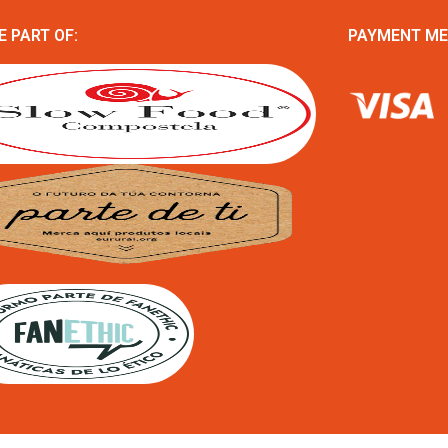
E PART OF:
PAYMENT M