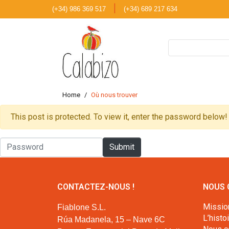
|
(+34) 986 369 517
(+34) 689 217 634
Home
Où nous trouver
This post is protected. To view it, enter the password below!
CONTACTEZ-NOUS !
NOUS 
Missio
Fiablone S.L.
L’histo
Rúa Madanela, 15 – Nave 6C