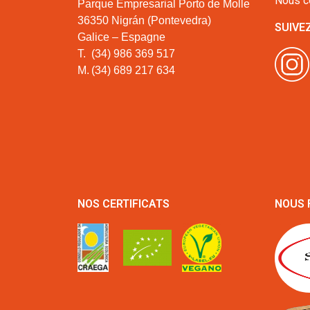
Nous c
Parque Empresarial Porto de Molle
36350 Nigrán (Pontevedra)
SUIVE
Galice – Espagne
T.
(34) 986 369 517
M.
(34) 689 217 634
NOS CERTIFICATS
NOUS 