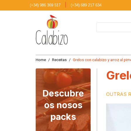
|
(+34) 986 369 517
(+34) 689 217 634
Home
Receitas
Grelos con calabizo y arroz al pi
Grel
Descubre
OUTRAS R
os nosos
packs