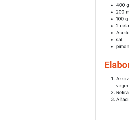
400 g
200 m
100 g
2 cal
Aceite
sal
pimen
Elabo
Arroz:
virge
Retira
Añadir