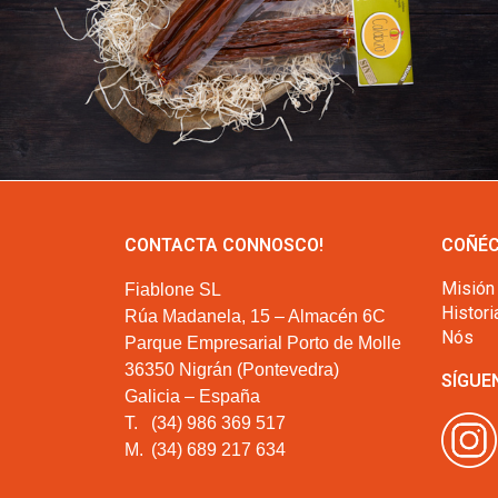
CONTACTA CONNOSCO!
COÑÉC
Misión
Fiablone SL
Histori
Rúa Madanela, 15 – Almacén 6C
Nós
Parque Empresarial Porto de Molle
36350 Nigrán (Pontevedra)
SÍGUE
Galicia – España
T.
(34) 986 369 517
M.
(34) 689 217 634