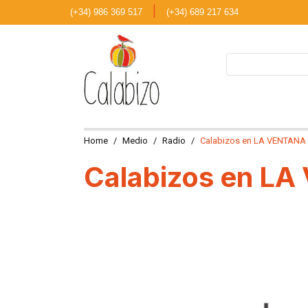
|
(+34) 986 369 517
(+34) 689 217 634
Home
Medio
Radio
Calabizos en LA VENTANA
Calabizos en L