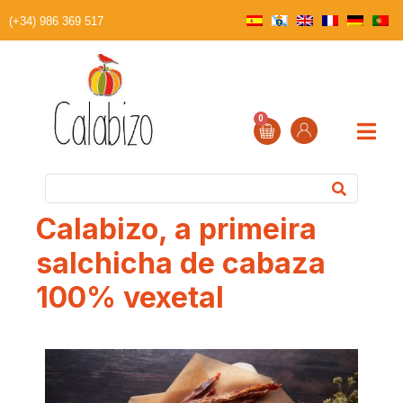
(+34) 986 369 517
0
Calabizo, a primeira
salchicha de cabaza
100% vexetal