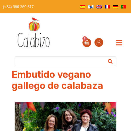
(+34) 986 369 517
0
Embutido vegano
gallego de calabaza