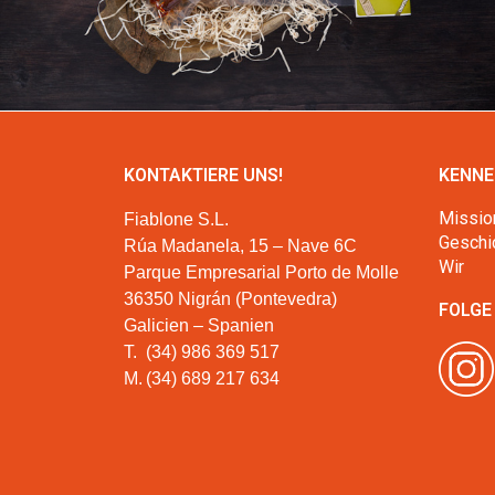
KONTAKTIERE UNS!
KENNE
Missio
Fiablone S.L.
Geschi
Rúa Madanela, 15 – Nave 6C
Wir
Parque Empresarial Porto de Molle
36350 Nigrán (Pontevedra)
FOLGE
Galicien – Spanien
T.
(34) 986 369 517
M.
(34) 689 217 634