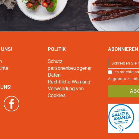
 UNS!
POLITIK
ABONNIEREN 
n
Schutz
chte
personenbezogener
Ich möchte am
Daten
Angebote zu erha
Rechtliche Warnung
 UNS!
Verwendung von
Cookies