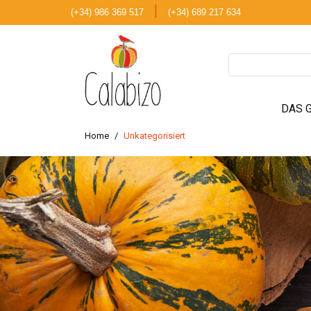
|
(+34) 986 369 517
(+34) 689 217 634
DAS 
Home
Unkategorisiert