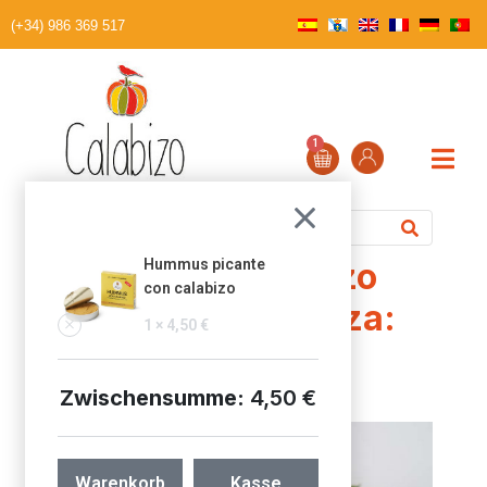
(+34) 986 369 517
1
Calabizo, el chorizo
Hummus picante
con calabizo
vegano de calabaza:
1 ×
4,50
€
nuestra opinión
Zwischensumme:
4,50
€
Warenkorb
Kasse