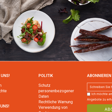
 UNS!
POLITIK
ABONNIEREN 
n
Schutz
chte
personenbezogener
Ich möchte am
Daten
Angebote zu erha
Rechtliche Warnung
 UNS!
Verwendung von