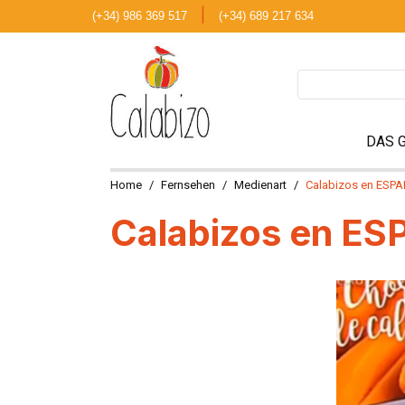
|
(+34) 986 369 517
(+34) 689 217 634
DAS 
Home
Fernsehen
Medienart
Calabizos en ESP
Calabizos en E