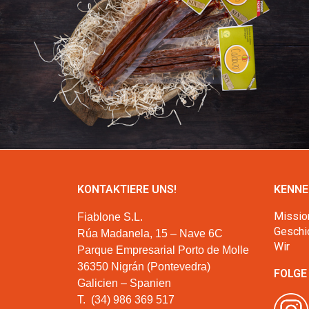
KONTAKTIERE UNS!
KENNE
Missio
Fiablone S.L.
Geschi
Rúa Madanela, 15 – Nave 6C
Wir
Parque Empresarial Porto de Molle
36350 Nigrán (Pontevedra)
FOLGE
Galicien – Spanien
T.
(34) 986 369 517