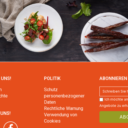
 UNS!
POLITIK
ABONNIEREN 
n
Schutz
chte
personenbezogener
Ich möchte am
Daten
Angebote zu erha
Rechtliche Warnung
 UNS!
Verwendung von
Cookies