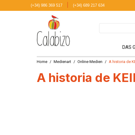
|
(+34) 986 369 517
(+34) 689 217 634
DAS 
Home
Medienart
Online-Medien
A historia de 
A historia de K